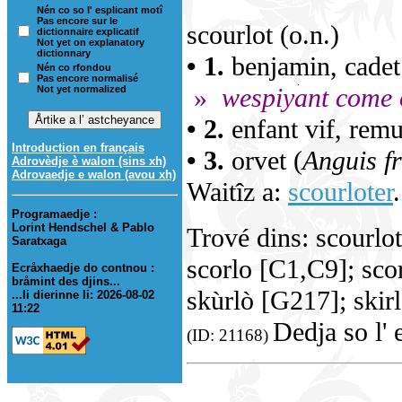
Nén co so l' esplicant motî
Pas encore sur le
scourlot (o.n.)
dictionnaire explicatif
Not yet on explanatory
dictionnary
• 1.
benjamin, cadet.
Nén co rfondou
Pas encore normalisé
»
wespiyant come o
Not yet normalized
• 2.
enfant vif, remu
Introduction en français
• 3.
orvet (
Anguis fr
Adrovèdje è walon (sins xh)
Adrovaedje e walon (avou xh)
Waitîz a:
scourloter
.
Programaedje :
Lorint Hendschel & Pablo
Trové dins: scourl
Saratxaga
scorlo [C1,C9]; sco
Ecråxhaedje do contnou :
bråmint des djins...
skùrlò [G217]; skirl
...li dierinne li: 2026-08-02
11:22
Dedja so l' 
(ID: 21168)