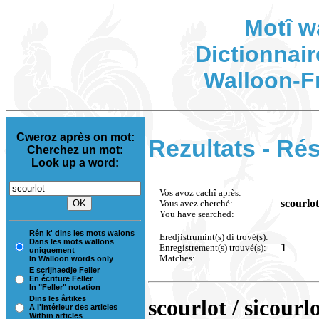
Motî w
Dictionnair
Walloon-F
Cweroz après on mot:
Rezultats - Rés
Cherchez un mot:
Look up a word:
Vos avoz cachî après:
scourlot
Vous avez cherché:
You have searched:
Rén k' dins les mots walons
Eredjistrumint(s) di trové(s):
Dans les mots wallons
1
Enregistrement(s) trouvé(s):
uniquement
Matches:
In Walloon words only
E scrijhaedje Feller
En écriture Feller
In "Feller" notation
Dins les årtikes
scourlot / sicourl
A l'intérieur des articles
Within articles