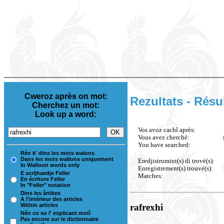
Cweroz après on mot:
Rezultats - Résu
Cherchez un mot:
Look up a word:
Vos avoz cachî après:
Vous avez cherché:
You have searched:
Rén k' dins les mots walons
Dans les mots wallons uniquement
Eredjistrumint(s) di trové(s):
In Walloon words only
Enregistrement(s) trouvé(s):
E scrijhaedje Feller
Matches:
En écriture Feller
In "Feller" notation
Dins les årtikes
A l'intérieur des articles
Within articles
rafrexhi
Nén co so l' esplicant motî
Pas encore sur le dictionnaire