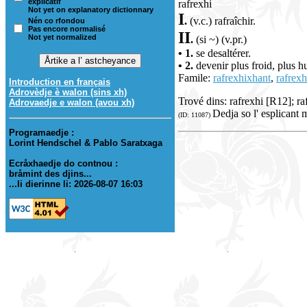
explicatif
rafrexhi
Not yet on explanatory dictionnary
I
.
(v.c.) rafraîchir.
Nén co rfondou
Pas encore normalisé
II
Not yet normalized
.
(si ~) (v.pr.)
• 1.
se desaltérer.
• 2.
devenir plus froid, plus 
Famile:
rafrexhixhant
,
rafrex
Introduction en français
Adrovèdje è walon (sins xh)
Trové dins: rafrexhi [R12]; ra
Adrovaedje e walon (avou xh)
Dedja so l' esplicant 
(ID: 11087)
Programaedje :
Lorint Hendschel & Pablo Saratxaga
Ecråxhaedje do contnou :
bråmint des djins...
...li dierinne li: 2026-08-07 16:03