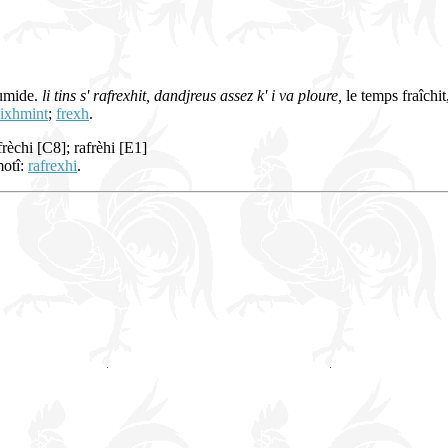
humide.
li tins s' rafrexhit, dandjreus assez k' i va ploure,
le temps fraîchit
hixhmint
;
frexh
.
frèchi [C8]; rafrèhi [E1]
motî:
rafrexhi
.