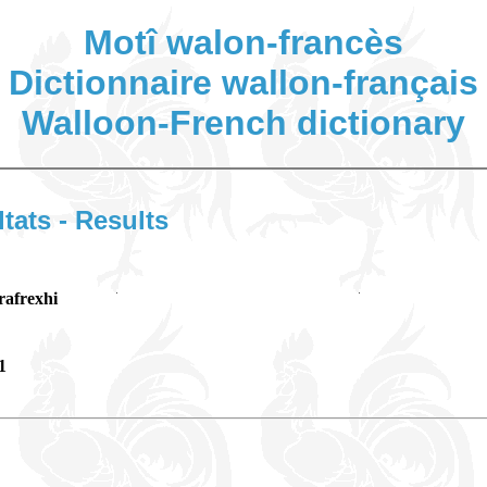
Motî walon-francès
Dictionnaire wallon-français
Walloon-French dictionary
ltats - Results
rafrexhi
1