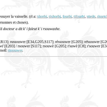
ssuyer la vaisselle. (rl a:
xhorbi
,
rixhorbi
,
fourbi
,
rifourbi
,
stiede
,
rissetc
personnes et choses).
.
li docteur a dit k' i faleut k' i rsouwaxhe.
,R13]; russouwer [E34,G205,S117]; réssouwer [G205]; re̊ssouwer [G20
wé
[E203] / rsouwer [S117]; rsouwè [G205]; r'suwè [C8]; r'souwer [E3
 motî:
rissouwer
.