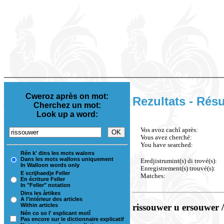
Cweroz après on mot:
Rezultats - Résu
Cherchez un mot:
Look up a word:
Vos avoz cachî après:
Vous avez cherché:
You have searched:
Rén k' dins les mots walons
Dans les mots wallons uniquement
Eredjistrumint(s) di trové(s):
In Walloon words only
Enregistrement(s) trouvé(s):
E scrijhaedje Feller
Matches:
En écriture Feller
In "Feller" notation
Dins les årtikes
A l'intérieur des articles
Within articles
rissouwer u ersouwer 
Nén co so l' esplicant motî
Pas encore sur le dictionnaire explicatif