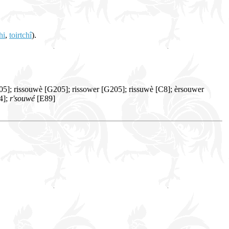
hi
,
toirtchî
).
5]; rissouwè [G205]; rissower [G205]; rissuwè [C8]; èrsouwer
4];
r'souwé
[E89]