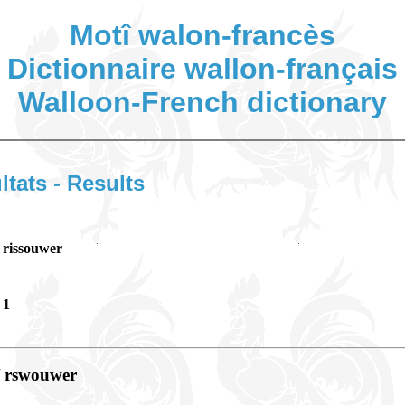
Motî walon-francès
Dictionnaire wallon-français
Walloon-French dictionary
ltats - Results
rissouwer
1
/ rswouwer