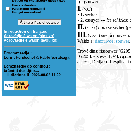
Not yet on explanatory dictionnary
r(is)souwer
Nén co rfondou
I
.
(v.c.)
Pas encore normalisé
Not yet normalized
• 1.
sécher.
• 2.
essuyer.
--- les schieles:
e
II
.
(si ~) (v.pr.) se sécher (
Introduction en français
III
.
(v.s.c.) suer à nouveau
Adrovèdje è walon (sins xh)
Adrovaedje e walon (avou xh)
Waitîz a:
rissouwoe
;
souwer
.
Trové dins: rissouwer [G205
Programaedje :
[G205]; èrsuwer [O4];
riçou
Lorint Hendschel & Pablo Saratxaga
Dedja so l' esplicant
(ID: 22910)
Ecråxhaedje do contnou :
bråmint des djins...
...li dierinne li: 2026-08-02 11:22