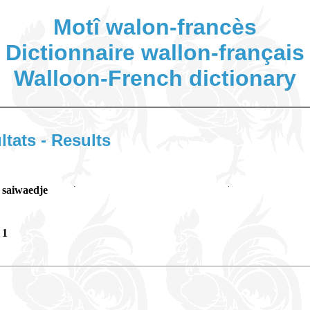
Motî walon-francès
Dictionnaire wallon-français
Walloon-French dictionary
ltats - Results
saiwaedje
1