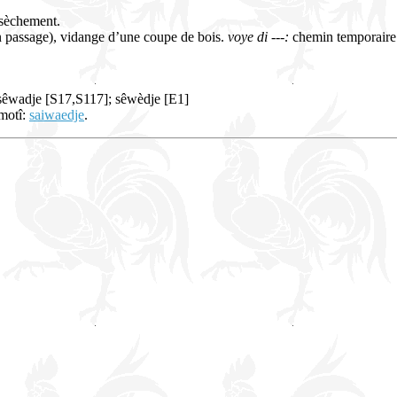
ssèchement.
n passage), vidange d’une coupe de bois.
voye di ---:
chemin temporaire 
 sêwadje [S17,S117]; sêwèdje [E1]
 motî:
saiwaedje
.