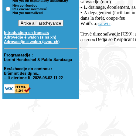
Not yet on explanatory dictionnary
saiwaedje (o.n.)
Nén co rfondou
• 1.
drainage, écoulement, a
Pas encore normalisé
• 2.
dégagement (facilitant u
Not yet normalized
dans la forêt, coupe-feu.
Waitîz a:
saiwer
.
Introduction en français
Trové dins: saîwadje [C99];
Adrovèdje è walon (sins xh)
Dedja so l' esplicant
(ID: 21499)
Adrovaedje e walon (avou xh)
Programaedje :
Lorint Hendschel & Pablo Saratxaga
Ecråxhaedje do contnou :
bråmint des djins...
...li dierinne li: 2026-08-02 11:22