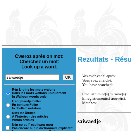
Cweroz après on mot:
Rezultats - Résu
Cherchez un mot:
Look up a word:
Vos avoz cachî après:
Vous avez cherché:
You have searched:
Rén k' dins les mots walons
Dans les mots wallons uniquement
Eredjistrumint(s) di trové(s):
In Walloon words only
Enregistrement(s) trouvé(s):
E scrijhaedje Feller
Matches:
En écriture Feller
In "Feller" notation
Dins les årtikes
A l'intérieur des articles
Within articles
saiwaedje
Nén co so l' esplicant motî
Pas encore sur le dictionnaire explicatif