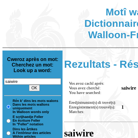
Motî w
Dictionnair
Walloon-F
Cweroz après on mot:
Rezultats - Rés
Cherchez un mot:
Look up a word:
Vos avoz cachî après:
saiwire
Vous avez cherché:
You have searched:
Rén k' dins les mots walons
Eredjistrumint(s) di trové(s):
Dans les mots wallons
1
Enregistrement(s) trouvé(s):
uniquement
Matches:
In Walloon words only
E scrijhaedje Feller
En écriture Feller
In "Feller" notation
Dins les årtikes
saiwire
A l'intérieur des articles
Within articles