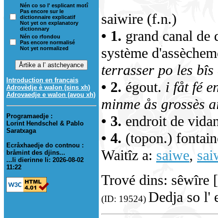
Nén co so l' esplicant motî
Pas encore sur le
saiwire (f.n.)
dictionnaire explicatif
Not yet on explanatory
dictionnary
• 1.
grand canal de d
Nén co rfondou
Pas encore normalisé
système d'assèchem
Not yet normalized
terrasser po les bîs 
Introduction en français
• 2.
égout.
i fåt fé e
Adrovèdje è walon (sins xh)
Adrovaedje e walon (avou xh)
minme ås grossès a
Programaedje :
• 3.
endroit de vidan
Lorint Hendschel & Pablo
Saratxaga
• 4.
(topon.) fontaine
Ecråxhaedje do contnou :
Waitîz a:
saiwe
,
sai
bråmint des djins...
...li dierinne li: 2026-08-02
11:22
Trové dins: sêwîre 
Dedja so l' 
(ID: 19524)