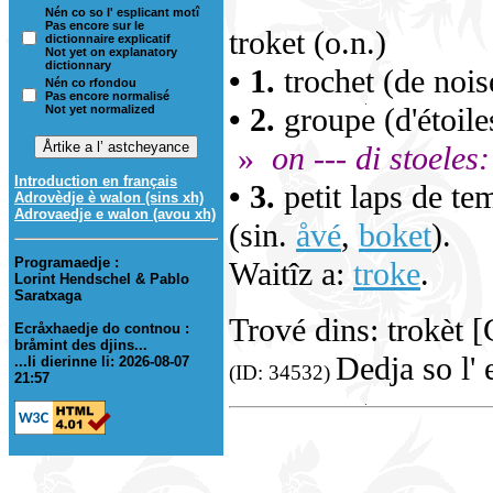
Nén co so l' esplicant motî
Pas encore sur le
troket (o.n.)
dictionnaire explicatif
Not yet on explanatory
dictionnary
• 1.
trochet (de noise
Nén co rfondou
Pas encore normalisé
• 2.
groupe (d'étoile
Not yet normalized
»
on --- di stoeles:
Introduction en français
• 3.
petit laps de te
Adrovèdje è walon (sins xh)
Adrovaedje e walon (avou xh)
(sin.
åvé
,
boket
).
Programaedje :
Waitîz a:
troke
.
Lorint Hendschel & Pablo
Saratxaga
Trové dins: trokèt
Ecråxhaedje do contnou :
bråmint des djins...
Dedja so l' 
...li dierinne li: 2026-08-07
(ID: 34532)
21:57