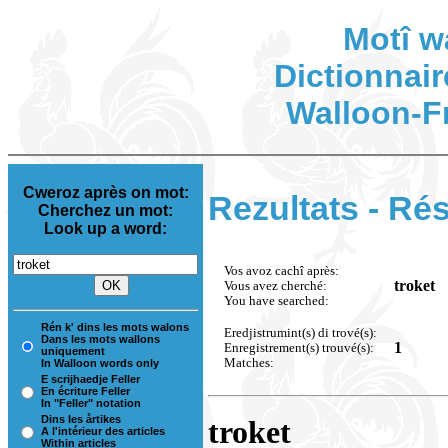
Motî w
Dictionnair
Walloon-F
Cweroz après on mot:
Rezultats - Rés
Cherchez un mot:
Look up a word:
Vos avoz cachî après:
troket
Vous avez cherché:
You have searched:
Rén k' dins les mots walons
Eredjistrumint(s) di trové(s):
Dans les mots wallons
1
Enregistrement(s) trouvé(s):
uniquement
Matches:
In Walloon words only
E scrijhaedje Feller
En écriture Feller
In "Feller" notation
Dins les årtikes
troket
A l'intérieur des articles
Within articles