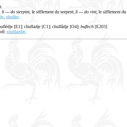
t.
t.
li --- do sierpint,
le sifflement du serpent;
li --- do vint,
le sifflement du
dje
,
xhufler
.
huflèdje [E1]; chufladje [C1]; chuflâdje [O4];
huflech
[E203]
otî:
xhuflaedje
.