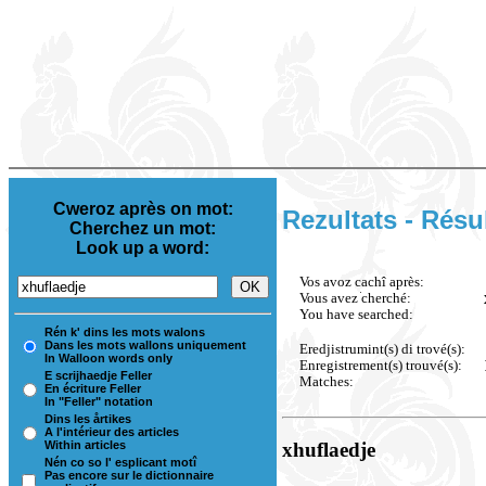
Cweroz après on mot:
Rezultats - Résu
Cherchez un mot:
Look up a word:
Vos avoz cachî après:
Vous avez cherché:
You have searched:
Rén k' dins les mots walons
Dans les mots wallons uniquement
Eredjistrumint(s) di trové(s):
In Walloon words only
Enregistrement(s) trouvé(s):
E scrijhaedje Feller
Matches:
En écriture Feller
In "Feller" notation
Dins les årtikes
A l'intérieur des articles
Within articles
xhuflaedje
Nén co so l' esplicant motî
Pas encore sur le dictionnaire