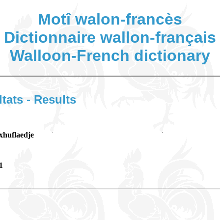
Motî walon-francès
Dictionnaire wallon-français
Walloon-French dictionary
ltats - Results
xhuflaedje
1