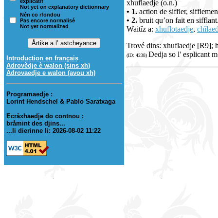
explicatif
xhuflaedje (o.n.)
Not yet on explanatory dictionnary
• 1.
action de siffler, sifflemen
Nén co rfondou
• 2.
bruit qu’on fait en sifflan
Pas encore normalisé
Not yet normalized
Waitîz a:
xhuflotaedje
,
chîlae
Trové dins: xhuflaedje [R9]; 
Dedja so l' esplicant m
(ID: 4238)
Introduction en français
Adrovèdje è walon (sins xh)
Adrovaedje e walon (avou xh)
Programaedje :
Lorint Hendschel & Pablo Saratxaga
Ecråxhaedje do contnou :
bråmint des djins...
...li dierinne li: 2026-08-02 11:22