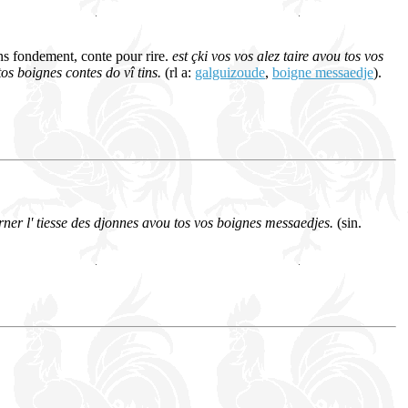
 sans fondement, conte pour rire.
est çki vos vos alez taire avou tos vos
tos boignes contes do vî tins.
(rl a:
galguizoude
,
boigne messaedje
).
rner l' tiesse des djonnes avou tos vos boignes messaedjes.
(sin.