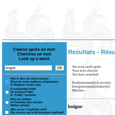
Cweroz après on mot:
Rezultats - Résu
Cherchez un mot:
Look up a word:
Vos avoz cachî après:
Vous avez cherché:
You have searched:
Rén k' dins les mots walons
Dans les mots wallons uniquement
Eredjistrumint(s) di trové(s):
In Walloon words only
Enregistrement(s) trouvé(s):
E scrijhaedje Feller
Matches:
En écriture Feller
In "Feller" notation
Dins les årtikes
A l'intérieur des articles
Within articles
boigne
Nén co so l' esplicant motî
Pas encore sur le dictionnaire explicatif