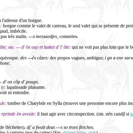
à l'adresse d'un borgne.
:
borgne comme le valet de carreau, le seul valet qui se présente de prof
aud, imbécile.
 pas très malin.
---s messaedjes,
conneries.
ôte; ou: --- d' èn ouy et lusket d' l' ôte:
qui ne voit pas plus loin que le 
équivoque.
des ---ès cåzes:
des propos vagues, ambigus;
i gn a ene sacw
jhone.
 --- d' on côp d' pougn.
 iy:
lapalissade plaisante.
voir ni entendre.
ule:
tomber de Charybde en Sylla (trouver une personne encore plus inc
po rprinde èn aveule:
il faut agir avec circonspection. (sin. nén candjî si
t
de fléchettes).
dj' a fwait deus ---s so troes fletches.
ées à certains jeus de cartes).(Sin.
doime
;
bline
,
stok
).