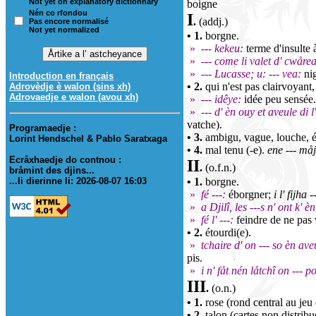
Not yet on explanatory dictionnary
boigne
Nén co rfondou
I
.
(addj.)
Pas encore normalisé
Not yet normalized
• 1.
borgne.
»
--- kekeu:
terme d'insulte 
»
--- come li valet d' cwårea
»
--- Lucasse; u: --- vea:
nig
Introduction en français
• 2.
qui n'est pas clairvoyant,
Adrovèdje è walon (sins xh)
Adrovaedje e walon (avou xh)
»
--- idêye:
idée peu sensée.
»
--- d' èn ouy et aveule di l'
vatche).
Programaedje :
• 3.
ambigu, vague, louche, 
Lorint Hendschel & Pablo Saratxaga
• 4.
mal tenu (-e).
ene --- må
Ecråxhaedje do contnou :
II
.
(o.f.n.)
bråmint des djins...
...li dierinne li: 2026-08-07 16:03
• 1.
borgne.
»
fé ---:
éborgner;
i l' fijha
»
a Djilî, les ---s n' ont k' èn
»
fé l' ---:
feindre de ne pas 
• 2.
étourdi(e).
»
tchaire d' on --- so èn ave
pis.
»
i n' fåt nén låtchî on --- 
III
.
(o.n.)
• 1.
rose (rond central au jeu 
• 2.
talon (cartes non distribu