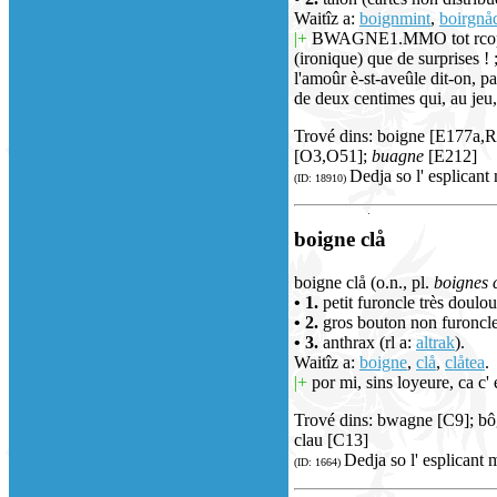
Waitîz a:
boignmint
,
boirgnå
|+
BWAGNE1.MMO tot rcopyî ; è
(ironique) que de surprises ! ;
l'amoûr è-st-aveûle dit-on, pa
de deux centimes qui, au jeu, 
Trové dins: boigne [E177a
[O3,O51];
buagne
[E212]
Dedja so l' esplicant
(ID: 18910)
boigne clå
boigne clå (o.n., pl.
boignes 
• 1.
petit furoncle très doul
• 2.
gros bouton non furoncle
• 3.
anthrax (rl a:
altrak
).
Waitîz a:
boigne
,
clå
,
clåtea
.
|+
por mi, sins loyeure, ca c' 
Trové dins: bwagne [C9]; bô
clau [C13]
Dedja so l' esplicant 
(ID: 1664)