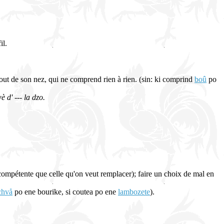
il.
bout de son nez, qui ne comprend rien à rien. (sin: ki comprind
boû
po
è d' --- la dzo.
ompétente que celle qu'on veut remplacer); faire un choix de mal en
chvå
po ene bourike, si coutea po ene
lambozete
).