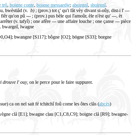
 trô
,
boigne conte
,
boigne messaedje
;
aboirgnî
,
sboirgnî
.
u, bwèstiåd (v.
b)
; (prov.) tot ç' qu'i fåt vèy divant si-oûy, dist-i l' ---
fiêr qu'on pû --- ; (prov.) pus bèle qui l'amoûr, èle n'èst qu' ---, èt
rêter (v. tafyî) ; one afêre --- une affaire louche ; one çanse --- pièce
 v. bwargnî, lwagne
,O4]; bwangne [S117]; bôgne [O2]; bögne [S33]; borgne
yi drouve l' ouy,
on le perce pour le faire suppurer.
ue) ca on nel sait fé tchitchî foû come les ôtes clås (
abcès
)
wègne clå [E1]; bwagne clau [C1,C8,C9]; boigne clå [R9]; bwagne-