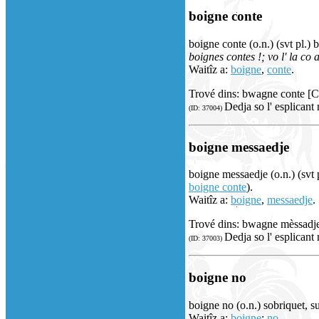
boigne conte
boigne conte (o.n.) (svt pl.) b
boignes contes !; vo l' la co 
Waitîz a:
boigne
,
conte
.
Trové dins: bwagne conte [
Dedja so l' esplicant
(ID: 37004)
boigne messaedje
boigne messaedje (o.n.) (svt 
boigne conte
).
Waitîz a:
boigne
,
messaedje
.
Trové dins: bwagne mèssadj
Dedja so l' esplicant
(ID: 37003)
boigne no
boigne no (o.n.) sobriquet, s
Waitîz a:
boigne
;
no
.