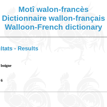
Motî walon-francès
Dictionnaire wallon-français
Walloon-French dictionary
ltats - Results
boigne
6