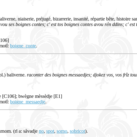
aliverne, niaiserie, préjugé, bizarrerie, insanité, répartie bête, histoire
avou ses boignes contes; c' est tos boignes contes avou rén ddins; c' est 
C106]
 motî:
boigne_conte
.
pl.) baliverne.
raconter des boignes messaedjes; djokez vos, vos frîz tou
e [C106]; bwègne mèssèdje [E1]
 motî:
boigne_messaedje
.
urnom. (rl a: såvadje
no
,
spot
,
sorno
,
sobricot
).