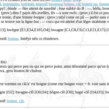
d
,
boirgnasse
,
boirgnet
,
boirgnî
;
bougnou
;
boigne clå
;
boigne no
,
boigne
tinde --- être atteint de sourdité ; èsse mârké do B : ---, bèrlu, boss
 (prov.) dins l' payis dès aveûles, lès ---s sont rwès ; (prov.) il èst co pus 
r ironie, d'une femme borgne ; (prov.) tafyî come on pû --- parler sans s'ar
se trouve sur la ligne-but ; --- coco qui est atteint d'un léger strabisme
,R13]; bwègne [E1,E34,E165,O4]; bwagne [C1,C8,C9,C13,E21,E172,O0
 motî:
boigne
. Intrêye nén co rfondowe.
clås
)
oureux qui perce peu ou qui ne perce point, ainsi dénommé parce qu'on
l
ux, gros bouton de chaleur.
est vormint on clå k' est boigne (come ene boigne voye = fr. voie sans iss
gne [O2]; bwagne-clô [O0,O4]; bôgne-clô [O0]; bagn'-clô [O4,O5]; b
motî:
boigne_clå
.