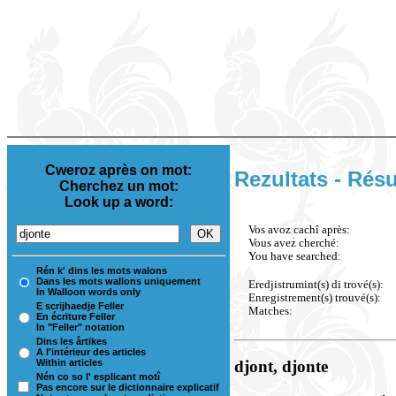
Cweroz après on mot:
Rezultats - Résu
Cherchez un mot:
Look up a word:
Vos avoz cachî après:
Vous avez cherché:
You have searched:
Rén k' dins les mots walons
Dans les mots wallons uniquement
Eredjistrumint(s) di trové(s):
In Walloon words only
Enregistrement(s) trouvé(s):
E scrijhaedje Feller
Matches:
En écriture Feller
In "Feller" notation
Dins les årtikes
A l'intérieur des articles
Within articles
djont, djonte
Nén co so l' esplicant motî
Pas encore sur le dictionnaire explicatif