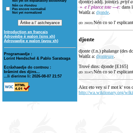
Not yet on explanatory dictionnary
djont(e) addj. joint(e).
priyî a
Nén co rfondou
»
e l' plaece tote ---e:
dans l
Pas encore normalisé
Waitîz a:
djonde
.
Not yet normalized
Nén co so l' esplican
(ID: 26020)
Introduction en français
Adrovèdje è walon (sins xh)
djonte
Adrovaedje e walon (avou xh)
djonte (f.n.) phalange (des do
Programaedje :
Waitîz a:
djonteure
.
Lorint Hendschel & Pablo Saratxaga
Trové dins: djonde [E165]
Ecråxhaedje do contnou :
Nén co so l' esplican
bråmint des djins...
(ID: 35147)
...li dierinne li: 2026-08-07 21:57
Alez eto vey si l' mot k' vos
http://wa.wiktionary.org/wiki