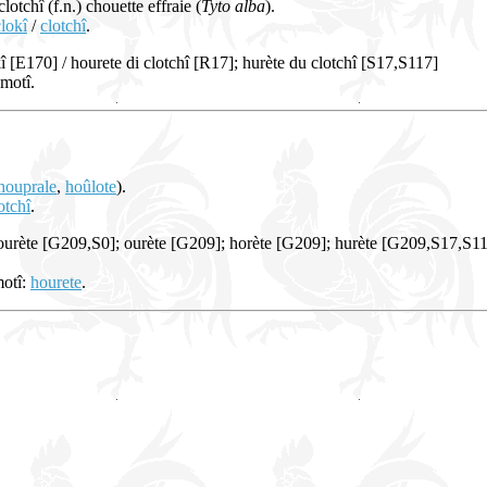
lotchî (f.n.) chouette effraie (
Tyto alba
).
clokî
/
clotchî
.
î [E170] / hourete di clotchî [R17]; hurète du clotchî [S17,S117]
 motî.
houprale
,
hoûlote
).
otchî
.
ourète [G209,S0]; ourète [G209]; horète [G209]; hurète [G209,S17,S117
motî:
hourete
.