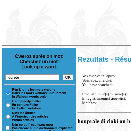
Cweroz après on mot:
Rezultats - Résu
Cherchez un mot:
Look up a word:
Vos avoz cachî après:
Vous avez cherché:
You have searched:
Rén k' dins les mots walons
Dans les mots wallons uniquement
Eredjistrumint(s) di trové(s):
In Walloon words only
Enregistrement(s) trouvé(s):
E scrijhaedje Feller
Matches:
En écriture Feller
In "Feller" notation
Dins les årtikes
A l'intérieur des articles
Within articles
houprale di clokî ou h
Nén co so l' esplicant motî
Pas encore sur le dictionnaire explicatif