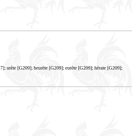
]; urète [G209]; heurète [G209]; eurète [G209]; hèrate [G209];