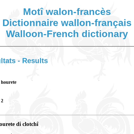
Motî walon-francès
Dictionnaire wallon-français
Walloon-French dictionary
ltats - Results
hourete
2
ourete di clotchî