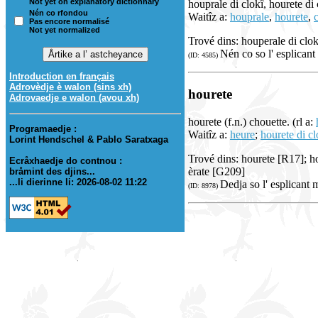
Not yet on explanatory dictionnary
houprale di clokî, hourete di c
Nén co rfondou
Waitîz a:
houprale
,
hourete
,
Pas encore normalisé
Not yet normalized
Trové dins: houperale di clok
Nén co so l' esplicant
(ID: 4585)
Introduction en français
Adrovèdje è walon (sins xh)
hourete
Adrovaedje e walon (avou xh)
hourete (f.n.) chouette. (rl a:
Programaedje :
Waitîz a:
heure
;
hourete di cl
Lorint Hendschel & Pablo Saratxaga
Trové dins: hourete [R17]; h
Ecråxhaedje do contnou :
èrate [G209]
bråmint des djins...
...li dierinne li: 2026-08-02 11:22
Dedja so l' esplicant 
(ID: 8978)