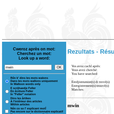
Cweroz après on mot:
Rezultats - Résu
Cherchez un mot:
Look up a word:
Vos avoz cachî après:
Vous avez cherché:
You have searched:
Rén k' dins les mots walons
Dans les mots wallons uniquement
Eredjistrumint(s) di trové(s):
In Walloon words only
Enregistrement(s) trouvé(s):
E scrijhaedje Feller
Matches:
En écriture Feller
In "Feller" notation
Dins les årtikes
A l'intérieur des articles
Within articles
mwin
Nén co so l' esplicant motî
Pas encore sur le dictionnaire explicatif