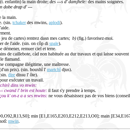
(t. enfantin) la main droite;
des ---s d' damjhele:
des mains soignées.
n dobe drap d' ---
e la main.
. (sin.
tchaker
des mwins,
aplodi
).
aide.
ement.
e jeu de cartes) rentrez dasn mes cartes;
b)
(fig.) favorisez-moi.
r de l'aide. (sin. on côp di
spale
).
e démener, remuer ciel et terre.
ns de caillebote, càd non habituée au dur travaux et qui laisse souvent
 le flamand.
e compagne illégitime, une maîtresse.
d'un prix). (sin. bouxhî l'
martchî
djus).
(sin.
dire
dissu l' ôte).
pour exécuter un travail.
 tchirè dins vo mwin:
--- cwand l' brin est houte:
il faut s'y prendre à temps.
 çou k' on-z a a ses mwins:
ne vous désaisissez pas de vos biens (conseil
O0,O92,R13,S0]; min [E1,E165,E203,E212,E213,O0]; main [E34,E167
motî:
mwin
.