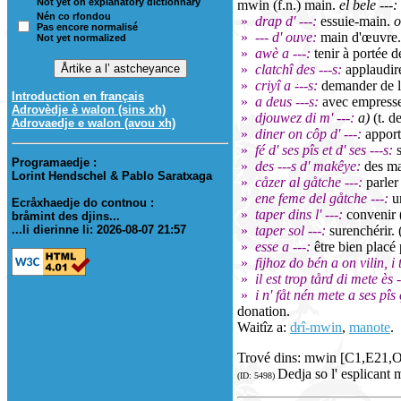
Not yet on explanatory dictionnary
mwin (f.n.) main.
el bele ---:
Nén co rfondou
»
drap d' ---:
essuie-main.
o
Pas encore normalisé
»
--- d' ouve:
main d'œuvre.
Not yet normalized
»
awè a ---:
tenir à portée d
»
clatchî des ---s:
applaudire
»
criyî a ---s:
demander de l'
Introduction en français
»
a deus ---s:
avec empress
Adrovèdje è walon (sins xh)
»
djouwez di m' ---:
a)
(t. d
Adrovaedje e walon (avou xh)
»
diner on côp d' ---:
apporte
»
fé d' ses pîs et d' ses ---s:
s
Programaedje :
»
des ---s d' makêye:
des mai
Lorint Hendschel & Pablo Saratxaga
»
cåzer al gåtche ---:
parler
»
ene feme del gåtche ---:
un
Ecråxhaedje do contnou :
»
taper dins l' ---:
convenir (
bråmint des djins...
...li dierinne li: 2026-08-07 21:57
»
taper sol ---:
surenchérir. 
»
esse a ---:
être bien placé 
»
fijhoz do bén a on vilin, i
»
il est trop tård di mete ès 
»
i n' fåt nén mete a ses pîs
donation.
Waitîz a:
drî-mwin
,
manote
.
Trové dins: mwin [C1,E21,
Dedja so l' esplicant 
(ID: 5498)