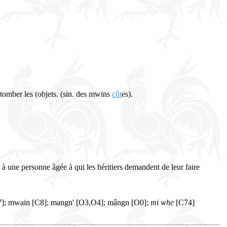
 tomber les (objets. (sin. des mwins
cût
es).
 à une personne âgée à qui les héritiers demandent de leur faire
]; mwain [C8]; mangn' [O3,O4]; mângn [O0];
mi whe
[C74]