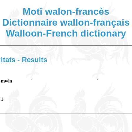
Motî walon-francès
Dictionnaire wallon-français
Walloon-French dictionary
ltats - Results
mwin
1