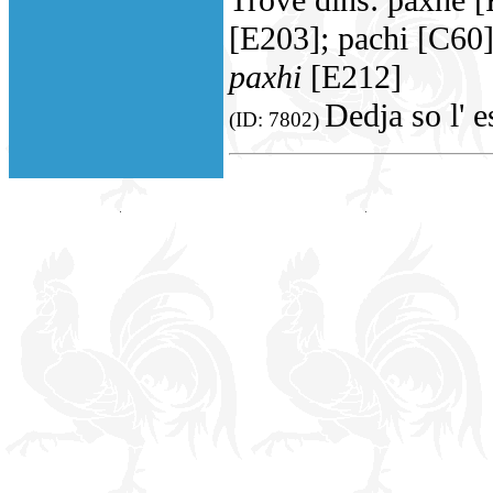
Trové dins: paxhe 
[E203]; pachi [C60]
paxhi
[E212]
Dedja so l' 
(ID: 7802)