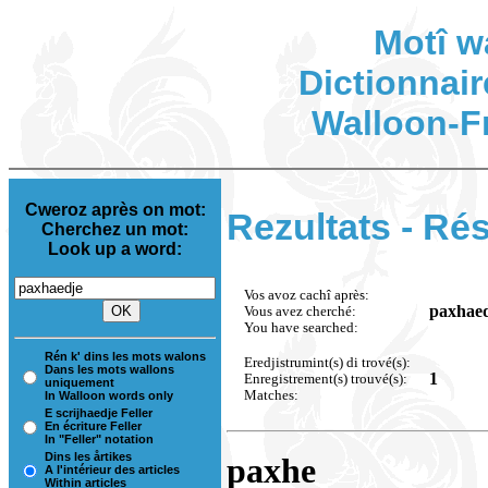
Motî w
Dictionnair
Walloon-F
Cweroz après on mot:
Rezultats - Rés
Cherchez un mot:
Look up a word:
Vos avoz cachî après:
paxhae
Vous avez cherché:
You have searched:
Rén k' dins les mots walons
Eredjistrumint(s) di trové(s):
Dans les mots wallons
1
Enregistrement(s) trouvé(s):
uniquement
Matches:
In Walloon words only
E scrijhaedje Feller
En écriture Feller
In "Feller" notation
Dins les årtikes
paxhe
A l'intérieur des articles
Within articles