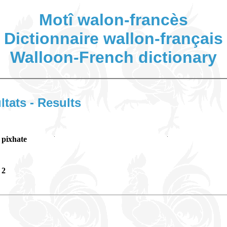
Motî walon-francès
Dictionnaire wallon-français
Walloon-French dictionary
ltats - Results
pixhate
2