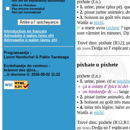
Not yet on explanatory dictionnary
pixhate (f.n.)
Nén co rfondou
• 1.
urine, pisse (plus péj. q
Pas encore normalisé
• 2.
pissat (urine animale).
de
Not yet normalized
• 3.
boisson au goût très mau
Waitîz a:
pixhî
.
|+
a rmete avou
pixhete
? (gn
Introduction en français
sont vårmint les minmes. Dji
Adrovèdje è walon (sins xh)
Adrovaedje e walon (avou xh)
Trové dins: pixhate [R12]; 
Dedja so l' esplicant
(ID: 25019)
Programaedje :
Lorint Hendschel & Pablo Saratxaga
pixhate u pixhete
Ecråxhaedje do contnou :
bråmint des djins...
...li dierinne li: 2026-08-02 11:22
pixhete (f.n.)
• 1.
urine, pisse. (rl a:
pipixh
»
ça a ostant d' foice ki del -
»
on bindaedje di ---:
lange 
• 2.
pissat (urine animale).
de
• 3.
boisson au goût très mau
• 4.
bière très légère, bière a
Waitîz a:
pixhî
.
Trové dins: pixhete [R12,R1
Dedja so l' esplicant
(ID: 31341)