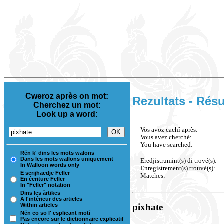
Cweroz après on mot:
Rezultats - Résu
Cherchez un mot:
Look up a word:
Vos avoz cachî après:
Vous avez cherché:
You have searched:
Rén k' dins les mots walons
Dans les mots wallons uniquement
Eredjistrumint(s) di trové(s):
In Walloon words only
Enregistrement(s) trouvé(s):
E scrijhaedje Feller
Matches:
En écriture Feller
In "Feller" notation
Dins les årtikes
A l'intérieur des articles
Within articles
pixhate
Nén co so l' esplicant motî
Pas encore sur le dictionnaire explicatif