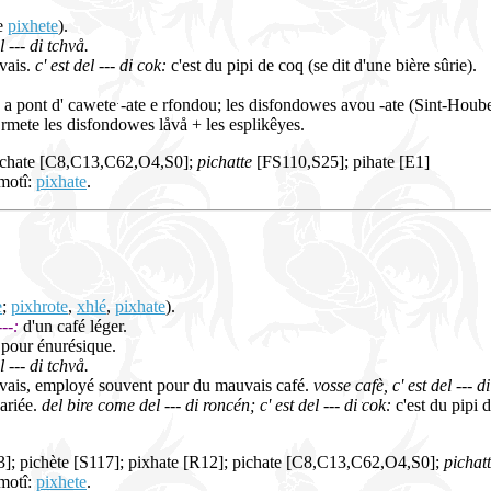
ue
pixhete
).
l --- di tchvå.
vais.
c' est del --- di cok:
c'est du pipi de coq (se dit d'une bière sûrie).
 a pont d' cawete -ate e rfondou; les disfondowes avou -ate (Sint-Houb
 rmete les disfondowes låvå + les esplikêyes.
pichate [C8,C13,C62,O4,S0];
pichatte
[FS110,S25]; pihate [E1]
 motî:
pixhate
.
e
;
pixhrote
,
xhlé
,
pixhate
).
--:
d'un café léger.
pour énurésique.
l --- di tchvå.
vais, employé souvent pour du mauvais café.
vosse cafè, c' est del --- d
variée.
del bire come del --- di roncén; c' est del --- di cok:
c'est du pipi d
3]; pichète [S117]; pixhate [R12]; pichate [C8,C13,C62,O4,S0];
pichat
 motî:
pixhete
.