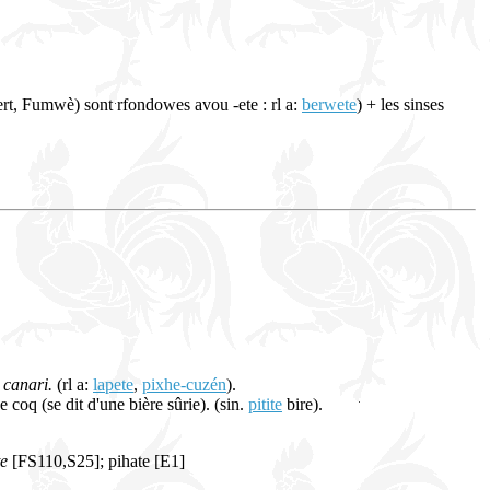
ert, Fumwè) sont rfondowes avou -ete : rl a:
berwete
) + les sinses
i canari.
(rl a:
lapete
,
pixhe-cuzén
).
e coq (se dit d'une bière sûrie). (sin.
pitite
bire).
te
[FS110,S25]; pihate [E1]