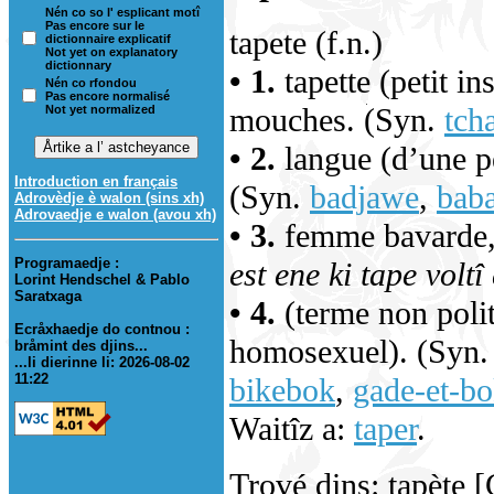
Nén co so l' esplicant motî
Pas encore sur le
tapete (f.n.)
dictionnaire explicatif
Not yet on explanatory
dictionnary
• 1.
tapette (petit in
Nén co rfondou
Pas encore normalisé
mouches. (Syn.
tch
Not yet normalized
• 2.
langue (d’une p
Introduction en français
(Syn.
badjawe
,
bab
Adrovèdje è walon (sins xh)
Adrovaedje e walon (avou xh)
• 3.
femme bavarde, 
Programaedje :
est ene ki tape voltî
Lorint Hendschel & Pablo
Saratxaga
• 4.
(terme non polit
Ecråxhaedje do contnou :
homosexuel). (Syn
bråmint des djins...
...li dierinne li: 2026-08-02
11:22
bikebok
,
gade-et-b
Waitîz a:
taper
.
Trové dins: tapète