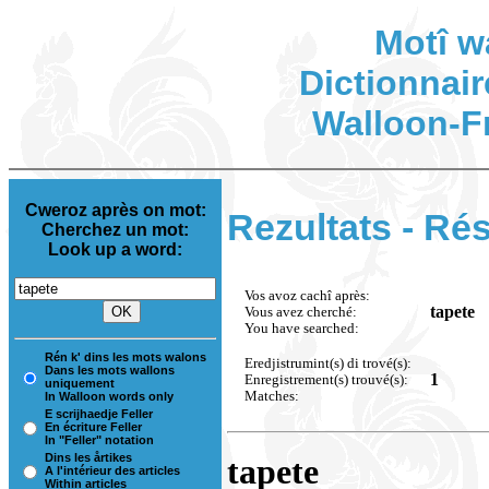
Motî w
Dictionnair
Walloon-F
Cweroz après on mot:
Rezultats - Rés
Cherchez un mot:
Look up a word:
Vos avoz cachî après:
tapete
Vous avez cherché:
You have searched:
Rén k' dins les mots walons
Eredjistrumint(s) di trové(s):
Dans les mots wallons
1
Enregistrement(s) trouvé(s):
uniquement
Matches:
In Walloon words only
E scrijhaedje Feller
En écriture Feller
In "Feller" notation
Dins les årtikes
tapete
A l'intérieur des articles
Within articles