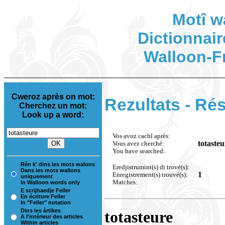
Motî w
Dictionnair
Walloon-F
Cweroz après on mot:
Rezultats - Rés
Cherchez un mot:
Look up a word:
Vos avoz cachî après:
totasteu
Vous avez cherché:
You have searched:
Rén k' dins les mots walons
Eredjistrumint(s) di trové(s):
Dans les mots wallons
1
Enregistrement(s) trouvé(s):
uniquement
Matches:
In Walloon words only
E scrijhaedje Feller
En écriture Feller
In "Feller" notation
Dins les årtikes
totasteure
A l'intérieur des articles
Within articles