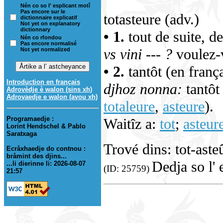
Nén co so l' esplicant motî
Pas encore sur le
totasteure (adv.)
dictionnaire explicatif
Not yet on explanatory
dictionnary
• 1.
tout de suite, d
Nén co rfondou
Pas encore normalisé
vs vini --- ?
voulez-v
Not yet normalized
• 2.
tantôt (en franç
Introduction en français
djhoz nonna:
tantôt 
Adrovèdje è walon (sins xh)
Adrovaedje e walon (avou xh)
totaleure
,
asteure
).
Programaedje :
Waitîz a:
tot
;
asteur
Lorint Hendschel & Pablo
Saratxaga
Trové dins: tot-ast
Ecråxhaedje do contnou :
bråmint des djins...
Dedja so l' 
...li dierinne li: 2026-08-07
(ID: 25759)
21:57