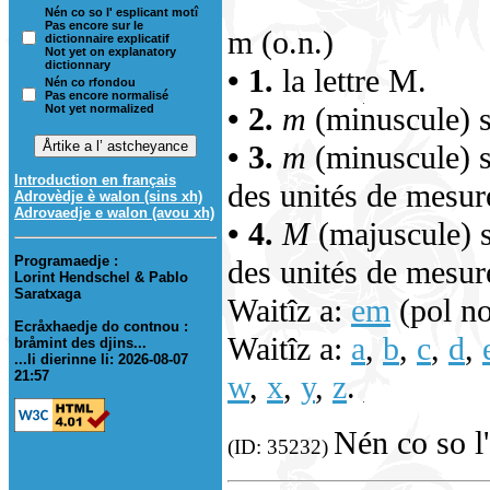
Nén co so l' esplicant motî
Pas encore sur le
m (o.n.)
dictionnaire explicatif
Not yet on explanatory
dictionnary
• 1.
la lettre M.
Nén co rfondou
Pas encore normalisé
• 2.
m
(minuscule) s
Not yet normalized
• 3.
m
(minuscule) 
Introduction en français
des unités de mesur
Adrovèdje è walon (sins xh)
Adrovaedje e walon (avou xh)
• 4.
M
(majuscule) 
Programaedje :
des unités de mesur
Lorint Hendschel & Pablo
Saratxaga
Waitîz a:
em
(pol no
Ecråxhaedje do contnou :
Waitîz a:
a
,
b
,
c
,
d
,
bråmint des djins...
...li dierinne li: 2026-08-07
21:57
w
,
x
,
y
,
z
.
Nén co so l'
(ID: 35232)