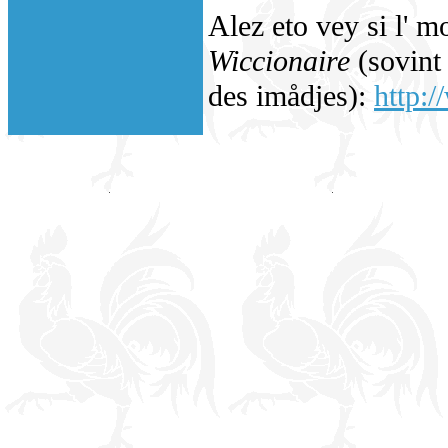
Alez eto vey si l' m
Wiccionaire
(sovint 
des imådjes):
http: