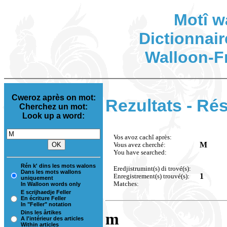
Motî w
Dictionnair
Walloon-F
Cweroz après on mot:
Rezultats - Rés
Cherchez un mot:
Look up a word:
Vos avoz cachî après:
M
Vous avez cherché:
You have searched:
Rén k' dins les mots walons
Eredjistrumint(s) di trové(s):
Dans les mots wallons
1
Enregistrement(s) trouvé(s):
uniquement
Matches:
In Walloon words only
E scrijhaedje Feller
En écriture Feller
In "Feller" notation
Dins les årtikes
m
A l'intérieur des articles
Within articles