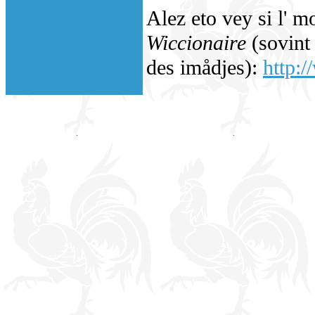
Alez eto vey si l' m
Wiccionaire
(sovint 
des imådjes):
http:/