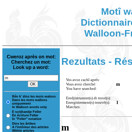
Motî w
Dictionnair
Walloon-F
Cweroz après on mot:
Rezultats - Rés
Cherchez un mot:
Look up a word:
Vos avoz cachî après:
m
Vous avez cherché:
You have searched:
Rén k' dins les mots walons
Eredjistrumint(s) di trové(s):
Dans les mots wallons
1
Enregistrement(s) trouvé(s):
uniquement
Matches:
In Walloon words only
E scrijhaedje Feller
En écriture Feller
In "Feller" notation
Dins les årtikes
m
A l'intérieur des articles
Within articles