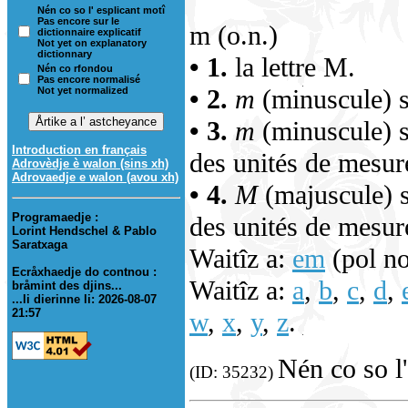
Nén co so l' esplicant motî
Pas encore sur le
m (o.n.)
dictionnaire explicatif
Not yet on explanatory
dictionnary
• 1.
la lettre M.
Nén co rfondou
Pas encore normalisé
• 2.
m
(minuscule) s
Not yet normalized
• 3.
m
(minuscule) 
Introduction en français
des unités de mesur
Adrovèdje è walon (sins xh)
Adrovaedje e walon (avou xh)
• 4.
M
(majuscule) 
Programaedje :
des unités de mesur
Lorint Hendschel & Pablo
Saratxaga
Waitîz a:
em
(pol no
Ecråxhaedje do contnou :
Waitîz a:
a
,
b
,
c
,
d
,
bråmint des djins...
...li dierinne li: 2026-08-07
21:57
w
,
x
,
y
,
z
.
Nén co so l'
(ID: 35232)