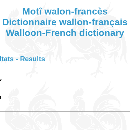
Motî walon-francès
Dictionnaire wallon-français
Walloon-French dictionary
ltats - Results
v
1