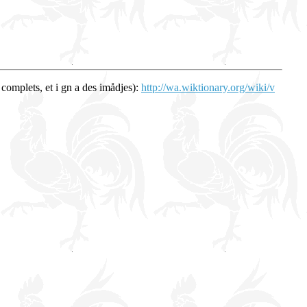
 complets, et i gn a des imådjes):
http://wa.wiktionary.org/wiki/v