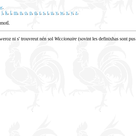
w
.
,
j
,
k
,
l
,
m
,
n
,
o
,
p
,
q
,
r
,
s
,
t
,
u
,
v
,
w
,
x
,
y
,
z
.
 motî.
cweroz ni s' trouvreut nén sol
Wiccionaire
(sovint les definixhas sont pus