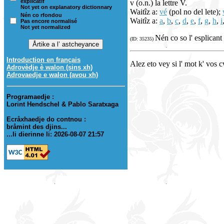
explicatif
v (o.n.) la lettre V.
Not yet on explanatory dictionnary
Waitîz a:
vé
(pol no del lete);
Nén co rfondou
Waitîz a:
a
,
b
,
c
,
d
,
e
,
f
,
g
,
h
,
i
Pas encore normalisé
Not yet normalized
Nén co so l' esplicant
(ID: 35235)
Introduction en français
Alez eto vey si l' mot k' vos 
Adrovèdje è walon (sins xh)
Adrovaedje e walon (avou xh)
Programaedje :
Lorint Hendschel & Pablo Saratxaga
Ecråxhaedje do contnou :
bråmint des djins...
...li dierinne li: 2026-08-07 21:57