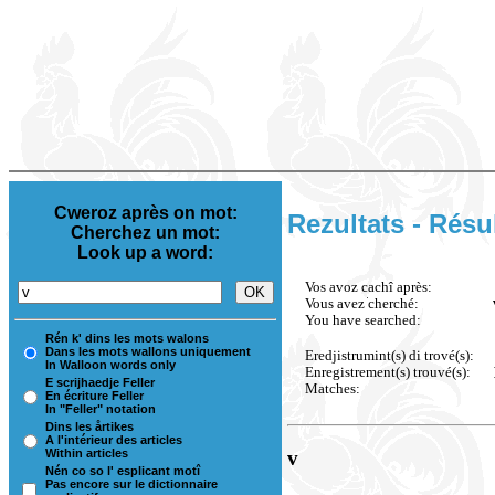
Cweroz après on mot:
Rezultats - Résu
Cherchez un mot:
Look up a word:
Vos avoz cachî après:
Vous avez cherché:
You have searched:
Rén k' dins les mots walons
Dans les mots wallons uniquement
Eredjistrumint(s) di trové(s):
In Walloon words only
Enregistrement(s) trouvé(s):
E scrijhaedje Feller
Matches:
En écriture Feller
In "Feller" notation
Dins les årtikes
A l'intérieur des articles
Within articles
v
Nén co so l' esplicant motî
Pas encore sur le dictionnaire