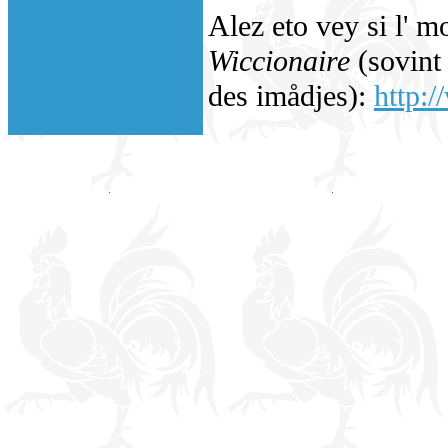
Alez eto vey si l' m
Wiccionaire
(sovint 
des imådjes):
http:/