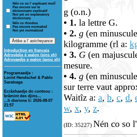
Nén co so l' esplicant motî
Pas encore sur le
g (o.n.)
dictionnaire explicatif
Not yet on explanatory
dictionnary
• 1.
la lettre G.
Nén co rfondou
Pas encore normalisé
• 2.
g
(en minuscule
Not yet normalized
kilogramme (rl a:
k
Introduction en français
• 3.
G
(en majuscule
Adrovèdje è walon (sins xh)
Adrovaedje e walon (avou xh)
mesure.
Programaedje :
• 4.
g
(en minuscule)
Lorint Hendschel & Pablo
Saratxaga
sur terre vaut appr
Ecråxhaedje do contnou :
Waitîz a:
a
,
b
,
c
,
d
,
bråmint des djins...
...li dierinne li: 2026-08-07
21:57
w
,
x
,
y
,
z
.
Nén co so l'
(ID: 35227)