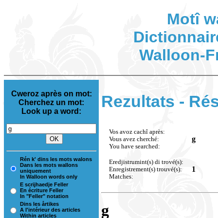
Motî w
Dictionnair
Walloon-F
Cweroz après on mot:
Rezultats - Rés
Cherchez un mot:
Look up a word:
Vos avoz cachî après:
g
Vous avez cherché:
You have searched:
Rén k' dins les mots walons
Eredjistrumint(s) di trové(s):
Dans les mots wallons
1
Enregistrement(s) trouvé(s):
uniquement
Matches:
In Walloon words only
E scrijhaedje Feller
En écriture Feller
In "Feller" notation
Dins les årtikes
g
A l'intérieur des articles
Within articles