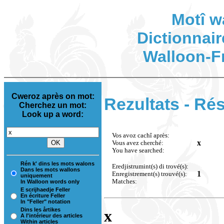
Motî w
Dictionnair
Walloon-F
Cweroz après on mot:
Rezultats - Rés
Cherchez un mot:
Look up a word:
Vos avoz cachî après:
x
Vous avez cherché:
You have searched:
Rén k' dins les mots walons
Eredjistrumint(s) di trové(s):
Dans les mots wallons
1
Enregistrement(s) trouvé(s):
uniquement
Matches:
In Walloon words only
E scrijhaedje Feller
En écriture Feller
In "Feller" notation
Dins les årtikes
x
A l'intérieur des articles
Within articles