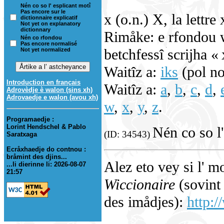
Nén co so l' esplicant motî
Pas encore sur le
x (o.n.) X, la lettre
dictionnaire explicatif
Not yet on explanatory
dictionnary
Rimåke: e rfondou wa
Nén co rfondou
Pas encore normalisé
betchfessî scrijha « 
Not yet normalized
Waitîz a:
iks
(pol no 
Introduction en français
Waitîz a:
a
,
b
,
c
,
d
,
Adrovèdje è walon (sins xh)
Adrovaedje e walon (avou xh)
w
,
x
,
y
,
z
.
Programaedje :
Lorint Hendschel & Pablo
Nén co so l'
(ID: 34543)
Saratxaga
Ecråxhaedje do contnou :
bråmint des djins...
Alez eto vey si l' m
...li dierinne li: 2026-08-07
21:57
Wiccionaire
(sovint 
des imådjes):
http:/