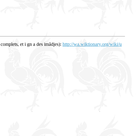
 complets, et i gn a des imådjes):
http://wa.wiktionary.org/wiki/u