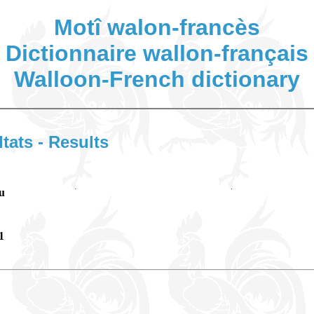
Motî walon-francès
Dictionnaire wallon-français
Walloon-French dictionary
ltats - Results
u
1