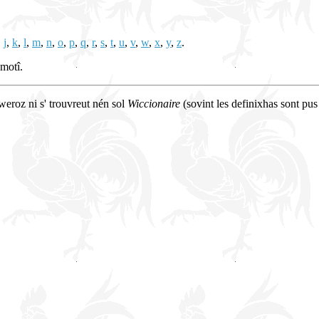
,
j
,
k
,
l
,
m
,
n
,
o
,
p
,
q
,
r
,
s
,
t
,
u
,
v
,
w
,
x
,
y
,
z
.
 motî.
cweroz ni s' trouvreut nén sol
Wiccionaire
(sovint les definixhas sont pus