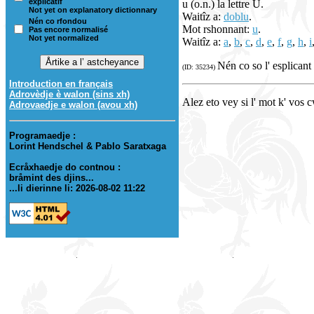
explicatif
u (o.n.) la lettre U.
Not yet on explanatory dictionnary
Waitîz a:
doblu
.
Nén co rfondou
Mot rshonnant:
u
.
Pas encore normalisé
Not yet normalized
Waitîz a:
a
,
b
,
c
,
d
,
e
,
f
,
g
,
h
,
i
Nén co so l' esplicant
(ID: 35234)
Introduction en français
Adrovèdje è walon (sins xh)
Alez eto vey si l' mot k' vos 
Adrovaedje e walon (avou xh)
Programaedje :
Lorint Hendschel & Pablo Saratxaga
Ecråxhaedje do contnou :
bråmint des djins...
...li dierinne li: 2026-08-02 11:22