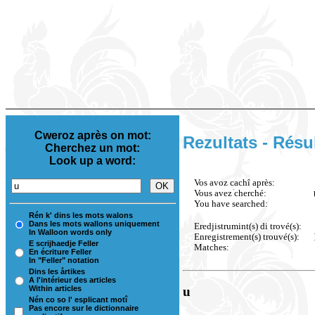
Cweroz après on mot:
Rezultats - Résu
Cherchez un mot:
Look up a word:
Vos avoz cachî après:
Vous avez cherché:
You have searched:
Rén k' dins les mots walons
Dans les mots wallons uniquement
Eredjistrumint(s) di trové(s):
In Walloon words only
Enregistrement(s) trouvé(s):
E scrijhaedje Feller
Matches:
En écriture Feller
In "Feller" notation
Dins les årtikes
A l'intérieur des articles
Within articles
u
Nén co so l' esplicant motî
Pas encore sur le dictionnaire