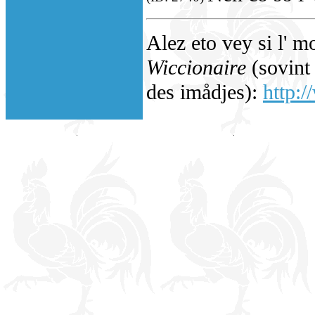
Alez eto vey si l' m
Wiccionaire
(sovint 
des imådjes):
http:/