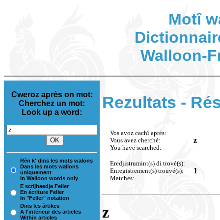
Motî w
Dictionnair
Walloon-F
Cweroz après on mot:
Rezultats - Rés
Cherchez un mot:
Look up a word:
Vos avoz cachî après:
z
Vous avez cherché:
You have searched:
Rén k' dins les mots walons
Eredjistrumint(s) di trové(s):
Dans les mots wallons
1
Enregistrement(s) trouvé(s):
uniquement
Matches:
In Walloon words only
E scrijhaedje Feller
En écriture Feller
In "Feller" notation
Dins les årtikes
z
A l'intérieur des articles
Within articles