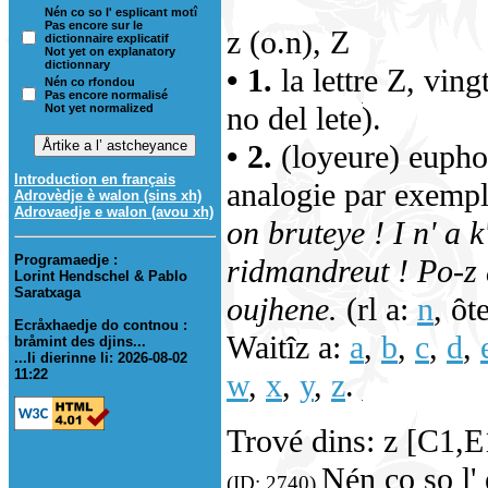
Nén co so l' esplicant motî
Pas encore sur le
z (o.n), Z
dictionnaire explicatif
Not yet on explanatory
dictionnary
• 1.
la lettre Z, ving
Nén co rfondou
Pas encore normalisé
no del lete).
Not yet normalized
• 2.
(loyeure) euphon
Introduction en français
analogie par exempl
Adrovèdje è walon (sins xh)
Adrovaedje e walon (avou xh)
on bruteye !
I n' a 
Programaedje :
ridmandreut !
Po-z 
Lorint Hendschel & Pablo
Saratxaga
oujhene.
(rl a:
n
, ôt
Ecråxhaedje do contnou :
Waitîz a:
a
,
b
,
c
,
d
,
bråmint des djins...
...li dierinne li: 2026-08-02
11:22
w
,
x
,
y
,
z
.
Trové dins: z [C1,
Nén co so l' 
(ID: 2740)